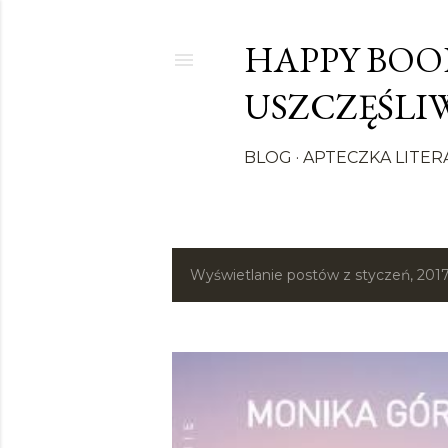
HAPPY BOOK
USZCZĘŚLIW
BLOG
APTECZKA LITER
Wyświetlanie postów z styczeń, 201
P
o
s
t