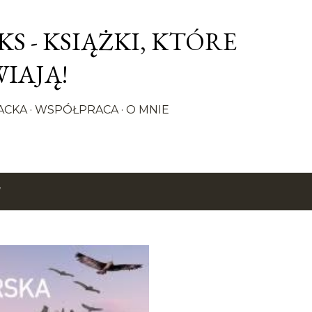
Przejdź do głównej zawartości
S - KSIĄŻKI, KTÓRE
IAJĄ!
ACKA
WSPÓŁPRACA
O MNIE
7