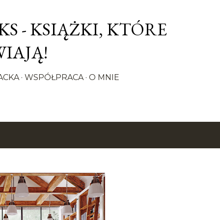
Przejdź do głównej zawartości
S - KSIĄŻKI, KTÓRE
IAJĄ!
ACKA
WSPÓŁPRACA
O MNIE