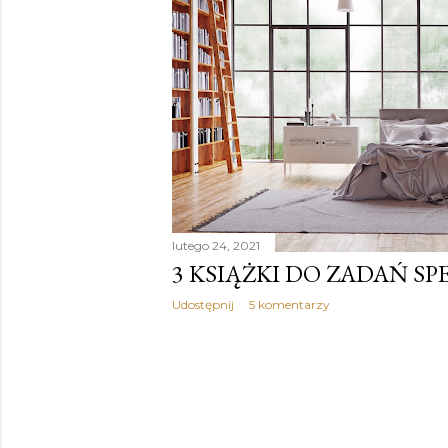
y
lutego 24, 2021
3 KSIĄŻKI DO ZADAŃ S
Udostępnij
5 komentarzy