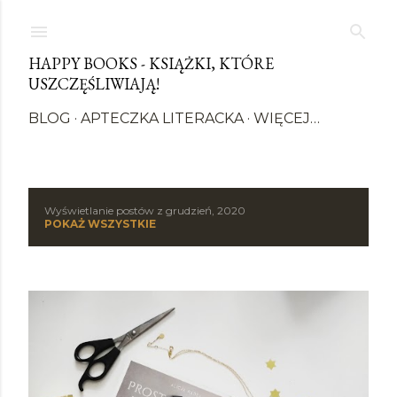
Przejdź do głównej zawartości
HAPPY BOOKS - KSIĄŻKI, KTÓRE
USZCZĘŚLIWIAJĄ!
BLOG
APTECZKA LITERACKA
WIĘCEJ…
Wyświetlanie postów z grudzień, 2020
P
POKAŻ WSZYSTKIE
o
s
t
y