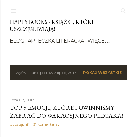
Przejdź do głównej zawartości
HAPPY BOOKS - KSIĄŻKI, KTÓRE
USZCZĘŚLIWIAJĄ!
BLOG
APTECZKA LITERACKA
WIĘCEJ…
Wyświetlanie postów z lipiec, 2017
POKAŻ WSZYSTKIE
P
o
s
lipca 08, 2017
TOP 5 EMOCJI, KTÓRE POWINNIŚMY
t
ZABRAĆ DO WAKACYJNEGO PLECAKA!
y
Udostępnij
21 komentarzy