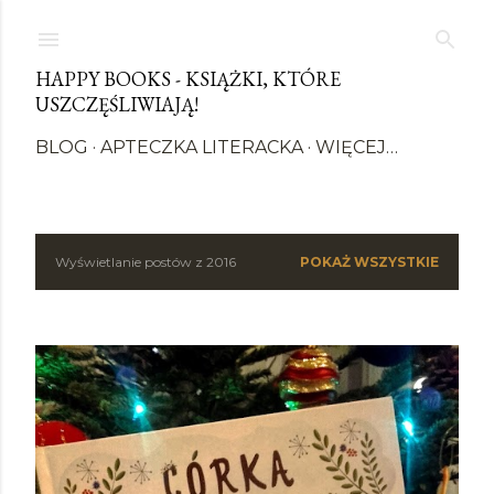
Przejdź do głównej zawartości
HAPPY BOOKS - KSIĄŻKI, KTÓRE
USZCZĘŚLIWIAJĄ!
BLOG
APTECZKA LITERACKA
WIĘCEJ…
Wyświetlanie postów z 2016
POKAŻ WSZYSTKIE
P
o
s
t
y