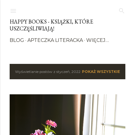
Przejdź do głównej zawartości
HAPPY BOOKS - KSIĄŻKI, KTÓRE
USZCZĘŚLIWIAJĄ!
BLOG
APTECZKA LITERACKA
WIĘCEJ…
Wyświetlanie postów z styczeń, 2022
POKAŻ WSZYSTKIE
P
o
s
t
y