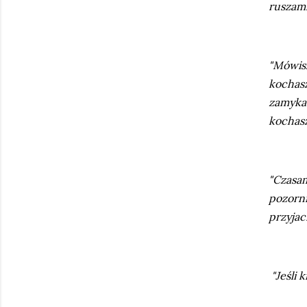
ruszam.
"Mówis
kochasz
zamyka
kochasz
"Czasam
pozorn
przyjac
"Jeśli 