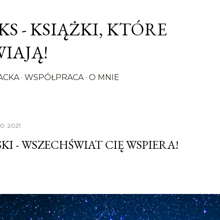
Przejdź do głównej zawartości
S - KSIĄŻKI, KTÓRE
IAJĄ!
ACKA
WSPÓŁPRACA
O MNIE
0, 2021
KI - WSZECHŚWIAT CIĘ WSPIERA!