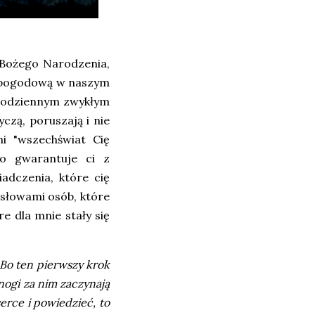
 Bożego Narodzenia,
ą pogodową w naszym
 codziennym zwykłym
yczą, poruszają i nie
i "wszechświat Cię
o gwarantuje ci z
adczenia, które cię
z słowami osób, które
e dla mnie stały się
. Bo ten pierwszy krok
 nogi za nim zaczynają
serce i powiedzieć, to