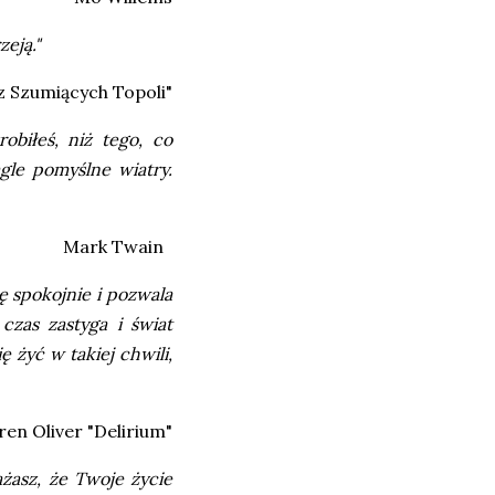
zeją."
 Szumiących Topoli"
obiłeś, niż tego, co
gle pomyślne wiatry.
Mark Twain
ię spokojnie i pozwala
czas zastyga i świat
ę żyć w takiej chwili,
en Oliver "Delirium"
ażasz, że Twoje życie