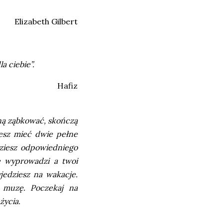
Elizabeth Gilbert
a ciebie”.
Hafiz
aną ząbkować, skończą
iesz mieć dwie pełne
jdziesz odpowiedniego
ię wyprowadzi a twoi
jedziesz na wakacje.
ą muzę. Poczekaj na
życia.