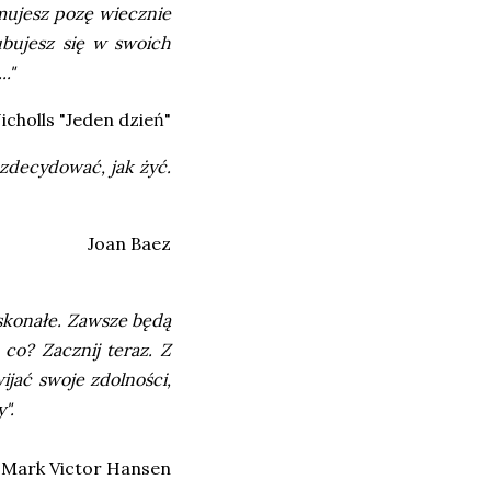
jmujesz pozę wiecznie
Lubujesz się w swoich
."
icholls "Jeden dzień"
zdecydować, jak żyć.
Joan Baez
oskonałe. Zawsze będą
 co? Zacznij teraz. Z
jać swoje zdolności,
".
Mark Victor Hansen