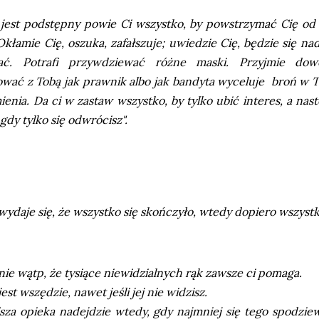
jest podstępny powie Ci wszystko, by powstrzymać Cię o
Okłamie Cię, oszuka, zafałszuje; uwiedzie Cię, będzie się na
iać. Potrafi przywdziewać różne maski. Przyjmie dow
wać z Tobą jak prawnik albo jak bandyta wyceluje broń w T
enia. Da ci w zastaw wszystko, by tylko ubić interes, a nas
 gdy tylko się odwrócisz".
wydaje się, że wszystko się skończyło, wtedy dopiero wszystk
nie wątp, że tysiące niewidzialnych rąk zawsze ci pomaga.
est wszędzie, nawet jeśli jej nie widzisz.
sza opieka nadejdzie wtedy, gdy najmniej się tego spodzie