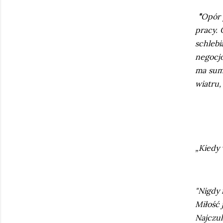
"
Opór 
pracy. 
schleb
negocjo
ma sumi
wiatru,
„Kiedy 
"Nigdy 
Miłość j
Najczul