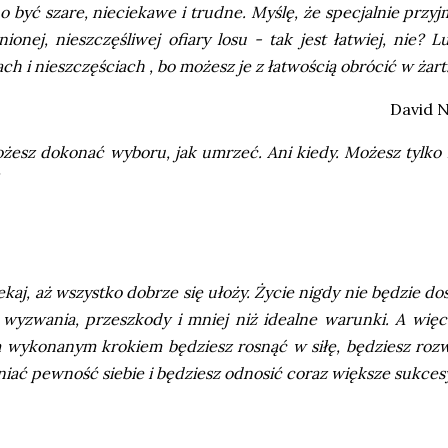
 być szare, nieciekawe i trudne. Myślę, że specjalnie przy
nionej, nieszczęśliwej ofiary losu - tak jest łatwiej, nie? 
ch i nieszczęściach , bo możesz je z łatwością obrócić w żart..
David N
żesz dokonać wyboru, jak umrzeć. Ani kiedy. Możesz tylko 
ekaj, aż wszystko dobrze się ułoży. Życie nigdy nie będzie d
y wyzwania, przeszkody i mniej niż idealne warunki. A więc
wykonanym krokiem będziesz rosnąć w siłę, będziesz rozwi
ać pewność siebie i będziesz odnosić coraz większe sukcesy