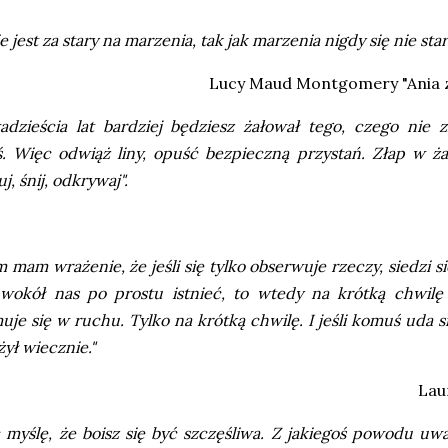
e jest za stary na marzenia, tak jak marzenia nigdy się nie star
Lucy Maud Montgomery "Ania z
dzieścia lat bardziej będziesz żałował tego, czego nie zr
ś. Więc odwiąż liny, opuść bezpieczną przystań. Złap w ża
j, śnij, odkrywaj".
 mam wrażenie, że jeśli się tylko obserwuje rzeczy, siedzi s
 wokół nas po prostu istnieć, to wtedy na krótką chwilę 
uje się w ruchu. Tylko na krótką chwilę. I jeśli komuś uda si
żył wiecznie."
Laur
 myślę, że boisz się być szczęśliwa. Z jakiegoś powodu uw