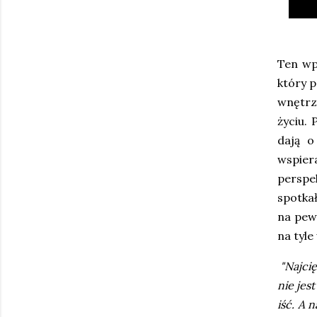
Ten wp
który 
wnętrz
życiu. 
dają o
wspier
perspe
spotkał
na pewn
na tyle
"Najcię
nie jes
iść. A 