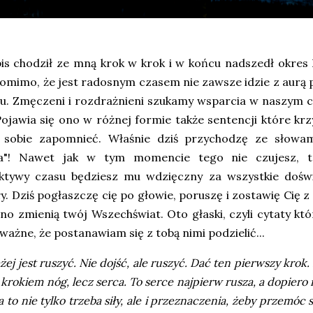
is chodził ze mną krok w krok i w końcu nadszedł okres
pomimo, że jest radosnym czasem nie zawsze idzie z aur
u. Zmęczeni i rozdrażnieni szukamy wsparcia w naszym
Pojawia się ono w różnej formie także sentencji które krz
 sobie zapomnieć. Właśnie dziś przychodzę ze słowam
a"! Nawet jak w tym momencie tego nie czujesz, t
ktywy czasu będziesz mu wdzięczny za wszystkie doświ
y. Dziś pogłaszczę cię po głowie, poruszę i zostawię Cię 
o zmienią twój Wszechświat. Oto głaski, czyli cytaty któr
 ważne, że postanawiam się z tobą nimi podzielić...
żej jest ruszyć. Nie dojść, ale ruszyć. Dać ten pierwszy krok
t krokiem nóg, lecz serca. To serce najpierw rusza, a dopiero
na to nie tylko trzeba siły, ale i przeznaczenia, żeby przemóc 