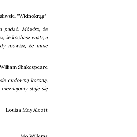
liwski, "Widnokrąg"
na padać. Mówisz, że
, że kochasz wiatr, a
edy mówisz, że mnie
William Shakespeare
 się cudowną koroną,
nieznajomy staje się
Louisa May Alcott
Mo Willems