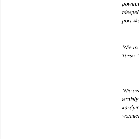
powinno
niespeł
porażka
"Nie mo
Teraz. "
"Nie cz
istniał
każdym 
wzmacni