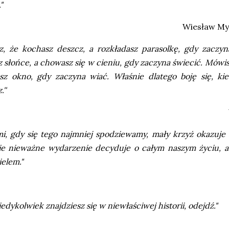
"
Wiesław Myś
z, że kochasz deszcz, a rozkładasz parasolkę, gdy zaczy
 słońce, a chowasz się w cieniu, gdy zaczyna świecić. Mówisz
sz okno, gdy zaczyna wiać. Właśnie dlatego boję się, ki
.''
i, gdy się tego najmniej spodziewamy, mały krzyż okazuje
ie nieważne wydarzenie decyduje o całym naszym życiu, a 
ielem."
kiedykolwiek znajdziesz się w niewłaściwej historii, odejdź."