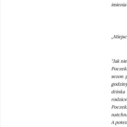
imienia
„Miejsc
"Jak ni
Poczeka
sezon p
godziny
drinka
rodzice
Poczek
natchni
A potem